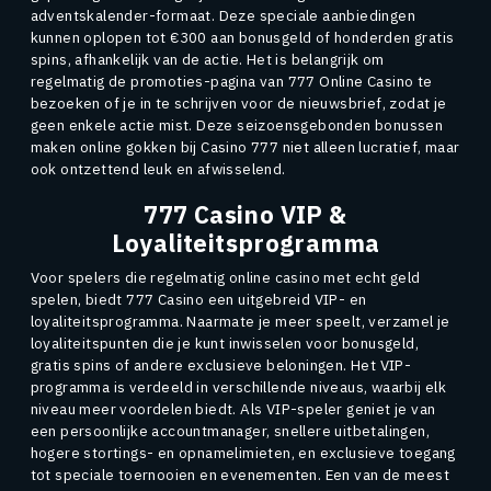
adventskalender-formaat. Deze speciale aanbiedingen
kunnen oplopen tot €300 aan bonusgeld of honderden gratis
spins, afhankelijk van de actie. Het is belangrijk om
regelmatig de promoties-pagina van 777 Online Casino te
bezoeken of je in te schrijven voor de nieuwsbrief, zodat je
geen enkele actie mist. Deze seizoensgebonden bonussen
maken online gokken bij Casino 777 niet alleen lucratief, maar
ook ontzettend leuk en afwisselend.
777 Casino VIP &
Loyaliteitsprogramma
Voor spelers die regelmatig online casino met echt geld
spelen, biedt 777 Casino een uitgebreid VIP- en
loyaliteitsprogramma. Naarmate je meer speelt, verzamel je
loyaliteitspunten die je kunt inwisselen voor bonusgeld,
gratis spins of andere exclusieve beloningen. Het VIP-
programma is verdeeld in verschillende niveaus, waarbij elk
niveau meer voordelen biedt. Als VIP-speler geniet je van
een persoonlijke accountmanager, snellere uitbetalingen,
hogere stortings- en opnamelimieten, en exclusieve toegang
tot speciale toernooien en evenementen. Een van de meest