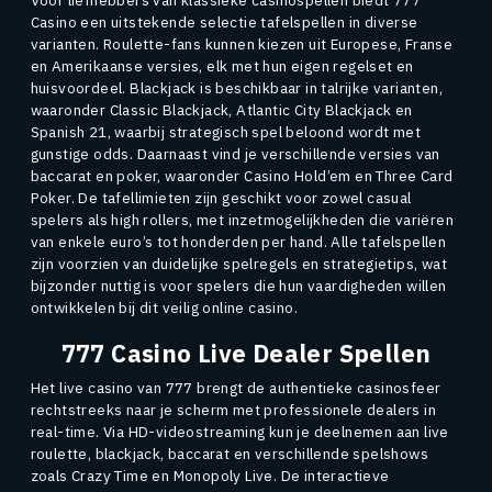
Voor liefhebbers van klassieke casinospellen biedt 777
Casino een uitstekende selectie tafelspellen in diverse
varianten. Roulette-fans kunnen kiezen uit Europese, Franse
en Amerikaanse versies, elk met hun eigen regelset en
huisvoordeel. Blackjack is beschikbaar in talrijke varianten,
waaronder Classic Blackjack, Atlantic City Blackjack en
Spanish 21, waarbij strategisch spel beloond wordt met
gunstige odds. Daarnaast vind je verschillende versies van
baccarat en poker, waaronder Casino Hold’em en Three Card
Poker. De tafellimieten zijn geschikt voor zowel casual
spelers als high rollers, met inzetmogelijkheden die variëren
van enkele euro’s tot honderden per hand. Alle tafelspellen
zijn voorzien van duidelijke spelregels en strategietips, wat
bijzonder nuttig is voor spelers die hun vaardigheden willen
ontwikkelen bij dit veilig online casino.
777 Casino Live Dealer Spellen
Het live casino van 777 brengt de authentieke casinosfeer
rechtstreeks naar je scherm met professionele dealers in
real-time. Via HD-videostreaming kun je deelnemen aan live
roulette, blackjack, baccarat en verschillende spelshows
zoals Crazy Time en Monopoly Live. De interactieve