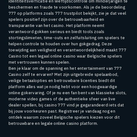
identiteitsverficatie en leeftijdscontrole om minderjarigen te
beschermen en fraude te voorkomen. Als je de beoordeling
777 op platforms zoals 777 trustpilot bekijkt, zie je dat veel
spelers positief zijn over de betrouwbaarheid en
transparantie van het casino. Het platform neemt
verantwoord gokken serieus en biedt tools zoals
stortingslimieten, time-outs en zelfuitsluiting om spelers te
helpen controle te houden over hun gokgedrag. Deze
toewijding aan veiligheid en verantwoordelijkheid maakt 777
Casino tot een legaal online casino waar Belgische spelers
met vertrouwen kunnen spelen.
Ben je klaar om de spanning en het entertainment van 777
Casino zelf te ervaren? Met zijn uitgebreide spelaanbod,
veilige betaalopties en betrouwbare licenties biedt dit
platform alles wat je nodig hebt voor een hoogwaardige
online gokervaring. Of je nu een fan bent van klassieke slots,
moderne video games of de authentieke sfeer van live
dealer spellen, bij casino 777 vind je gegarandeerd iets dat
bij jouw voorkeuren past. Registreer je vandaag nog en
ontdek waarom zoveel Belgische spelers kiezen voor dit
betrouwbare en legale online casino platform.