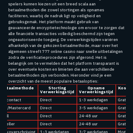
spelers kunnen kiezen uit een breed scala aan
betaalmethoden die zowel stortingen als opnames
faciliteren, waarbij de nadruk ligt op veiligheid en
gebruiksgemak. Het platform maakt gebruik van
geavanceerde encryptietechnologie om ervoor te zorgen dat
alle financiële transacties volledig beschermd zijn tegen
ongeautoriseerde toegang. De verwerkingstijden variëren
afhankelijk van de gekozen betaalmethode, maar over het
algemeen streeft 777 online casino naar snelle uitbetalingen
zodra de verificatieprocedures zijn afgerond. Het is
belangrijk om te vermelden dat het platform transparant is
over eventuele kosten en limieten die aan verschillende
betaalmethoden zijn verbonden. Hieronder vind je een
overzicht van de meest populaire betaalopties:
Betaalmethode
Storting
Opname
Koste
Verwerkingstijd
Verwerkingstijd
Bancontact
Direct
1-3 werkdagen
Gratis
Visa/Mastercard
Direct
3-5 werkdagen
Gratis
Skrill
Direct
24-48 uur
Gratis
Neteller
Direct
24-48 uur
Gratis
Bankoverschrijving
1-3 werkdagen
3-7 werkdagen
Mogelij