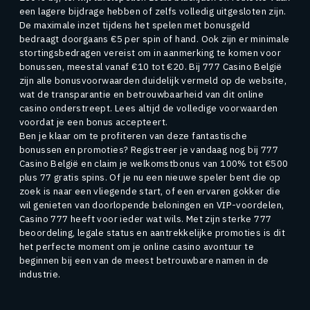
een lagere bijdrage hebben of zelfs volledig uitgesloten zijn.
De maximale inzet tijdens het spelen met bonusgeld
bedraagt doorgaans €5 per spin of hand. Ook zijn er minimale
stortingsbedragen vereist om in aanmerking te komen voor
bonussen, meestal vanaf €10 tot €20. Bij 777 Casino België
zijn alle bonusvoorwaarden duidelijk vermeld op de website,
wat de transparantie en betrouwbaarheid van dit online
casino onderstreept. Lees altijd de volledige voorwaarden
voordat je een bonus accepteert.
Ben je klaar om te profiteren van deze fantastische
bonussen en promoties? Registreer je vandaag nog bij 777
Casino België en claim je welkomstbonus van 100% tot €500
plus 77 gratis spins. Of je nu een nieuwe speler bent die op
zoek is naar een vliegende start, of een ervaren gokker die
wil genieten van doorlopende beloningen en VIP-voordelen,
Casino 777 heeft voor ieder wat wils. Met zijn sterke 777
beoordeling, legale status en aantrekkelijke promoties is dit
het perfecte moment om je online casino avontuur te
beginnen bij een van de meest betrouwbare namen in de
industrie.