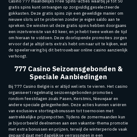
Casino 777 maandelijks Free Spins-acties waarbij je tot 50
gratis spins kunt ontvangen op zorgvuldig geselecteerde
gokkasten. Deze gratis spins zijn een geweldige manier om
nieuwe slots uit te proberen zonder je eigen saldo aan te
spreken. De winsten uit deze gratis spins hebben doorgaans
een inzetvereiste van 40 keer, en je hebt twee weken de tijd
om hieraan te voldoen. Deze doorlopende promoties zorgen
ervoor dat je altijd iets extra’s hebt om naar uit te kijken, wat
de speelervaring bij dit betrouwbaar online casino aanzienlijk
verhoogt.
777 Casino Seizoensgebonden &
Speciale Aanbiedingen
Bij 777 Casino België is er altijd wel iets te vieren. Het casino
organiseert regelmatig seizoensgebonden promoties
rondom feestdagen zoals Pasen, Kerstmis, Nieuwjaar en
andere speciale gelegenheden. Deze acties kunnen variëren
van exclusieve stortingsbonussen tot toernooien met
aantrekkelijke prijzenpotten. Tijdens de zomermaanden kun
je bijvoorbeeld deelnemen aan een vakantie-thema promotie
met extra bonussen en prijzen, terwijl de winterperiode vaak
gepaard gaat met dagelijkse verrassingen in een