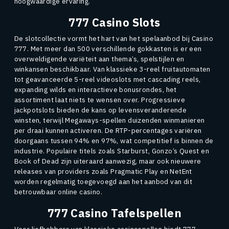
hoogwaardige ervaring.
777 Casino Slots
De slotcollectie vormt het hart van het spelaanbod bij Casino
777. Met meer dan 500 verschillende gokkasten is er een
overweldigende variëteit aan thema’s, spelstijlen en
winkansen beschikbaar. Van klassieke 3-reel fruitautomaten
tot geavanceerde 5-reel videoslots met cascading reels,
expanding wilds en interactieve bonusrondes, het
assortiment laat niets te wensen over. Progressieve
jackpotslots bieden de kans op levensveranderende
winsten, terwijl Megaways-spellen duizenden winmanieren
per draai kunnen activeren. De RTP-percentages variëren
doorgaans tussen 94% en 97%, wat competitief is binnen de
industrie. Populaire titels zoals Starburst, Gonzo’s Quest en
Book of Dead zijn uiteraard aanwezig, maar ook nieuwere
releases van providers zoals Pragmatic Play en NetEnt
worden regelmatig toegevoegd aan het aanbod van dit
betrouwbaar online casino.
777 Casino Tafelspellen