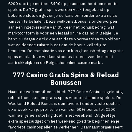
€200 stort, je meteen €400 op je account hebt om mee te
spelen. De 77 gratis spins worden vaak toegekend op
bekende slots en geven je de kans om zonder extra risico
winsten te behalen. Deze welkomstbonus is onderworpen
aan een inzetvereiste van 35 keer het bonusbedrag, wat
marktconform is voor een legaal online casino in België. Je
hebt 30 dagen de tijd om aan deze voorwaarden te voldoen,
wat voldoende ruimte biedt om de bonus volledig te
benutten. De combinatie van een hoog bonusbedrag en gratis
spins maakt deze welkomstbonus tot een van de meest
aantrekkelijke in de Belgische online casino markt.
777 Casino Gratis Spins & Reload
Bonussen
Naast de welkomstbonus biedt 777 Online Casino regelmatig
reload bonussen en gratis spins voor bestaande spelers. De
Weekend Reload Bonus is een favoriet onder vaste spelers:
elke week kun je profiteren van een 50% bonus tot €200
wanneer je een storting doet in het weekend. Dit geeft je
extra speelbudget om het weekend goed te beginnen en je
favoriete casinospellen te verkennen. Daarnaast organiseert