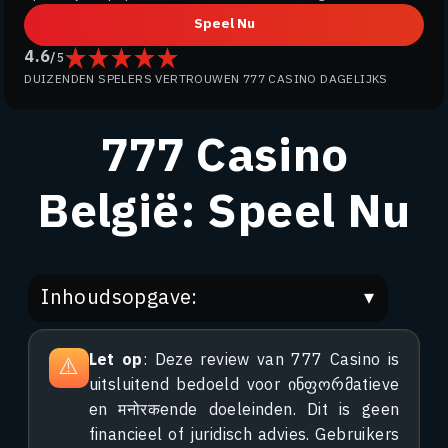
Speel Nu
4.6
/
5
DUIZENDEN SPELERS VERTROUWEN 777 CASINO DAGELIJKS
777 Casino
België: Speel Nu
Inhoudsopgave:
Let op
: Deze review van 777 Casino is
⚠️
uitsluitend bedoeld voor ინფორმatieve
en मनोरकende doeleinden. Dit is geen
financieel of juridisch advies. Gebruikers