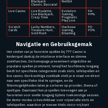
Blackjack
NetEnt
Classic, Baccarat
Live Casino
Live Roulette,
Evolution
94-
Live Blackjack,
Gaming,
99%
Crazy Time
Pragmatic
Play Live
Scratch
Lucky Numbers,
Hacksaw
90-
Cards
Treasure Hunt,
Gaming,
95%
Gold Rush
BGaming
Navigatie en Gebruiksgemak
Het vinden van je favoriete spellen bij 777 Casino is
kinderspel dankzij de intuïtieve interface en slimme
zoekfuncties. De homepage presenteert uitgelichte en
populaire spellen prominent, terwijl het hoofdmenu toegang
biedt tot specifieke categorieën zoals slots, tafelspellen en
live casino. Een krachtige zoekbalk stelt je in staat om direct
naar een specifieke titel te springen, en de
filtermogelijkheden laten je sorteren op provider, thema of
speltype. Daarnaast kun je spellen toevoegen aan je
favorieten voor snelle toegang tijdens toekomstige sessies.
De demo-modus is beschikbaar voor vrijwel alle slots en
tafelspellen, waardoor je nieuwe titels risico-vrij kunt